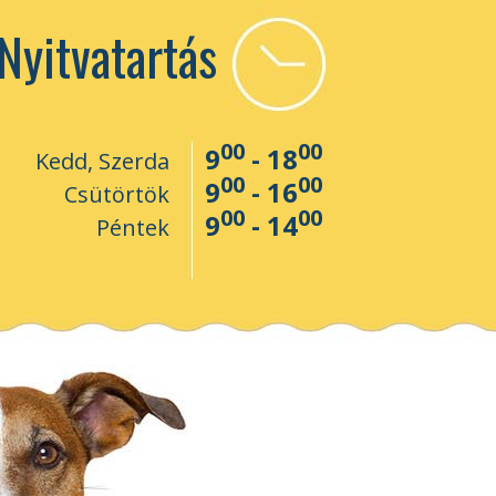
Nyitvatartás
00
00
9
- 18
Kedd, Szerda
00
00
9
- 16
Csütörtök
00
00
9
- 14
Péntek