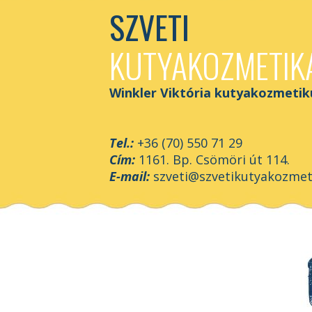
SZVETI
KUTYAKOZMETIK
Winkler Viktória kutyakozmetik
Tel.:
+36 (70) 550 71 29
Cím:
1161. Bp. Csömöri út 114.
E-mail:
szveti@szvetikutyakozmet