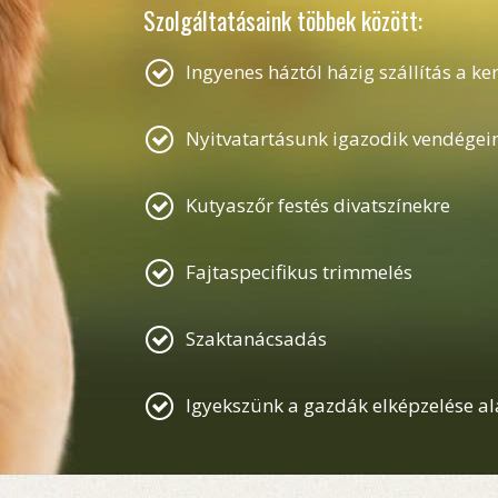
Szolgáltatásaink többek között:
Ingyenes háztól házig szállítás a k
Nyitvatartásunk igazodik vendégei
Kutyaszőr festés divatszínekre
Fajtaspecifikus trimmelés
Szaktanácsadás
Igyekszünk a gazdák elképzelése a