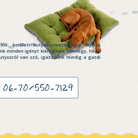
XVI. kerületi kutyakozmetikánkba. Nyitva
nk minden igényt kielégíteni. Mindegy, hogy
kutyusról van szó, igazodunk mindig a gazdi