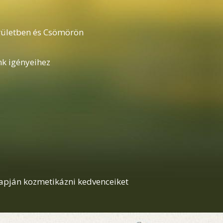
erületben és Csömörön
nk igényeihez
lapján kozmetikázni kedvenceiket