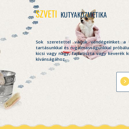
SZVETI
KUTYAKOZMETIKA
Sok szeretettel várjuk vendégeinket a 
tartásunkkal és rugalmasságunkkal próbálu
kicsi vagy nagy, fajtatiszta vagy keverék 
kívánságához.