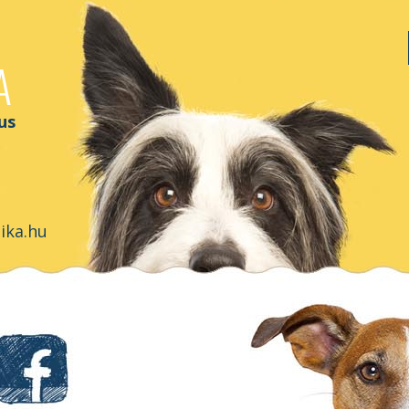
A
us
ika.hu